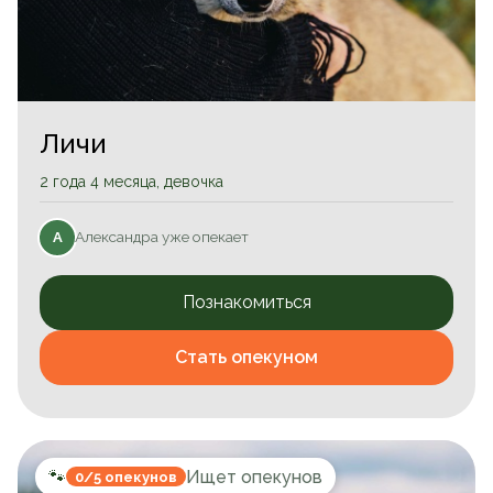
Личи
2 года 4 месяца, девочка
Александра уже опекает
А
Познакомиться
Стать опекуном
🐾
Ищет опекунов
0/5 опекунов