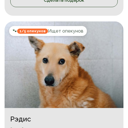
Сделать подарок
🐾
Ищет опекунов
1/5 опекунов
Рэдис