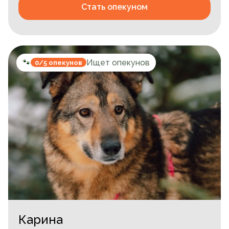
Стать опекуном
🐾
Ищет опекунов
0/5 опекунов
Карина