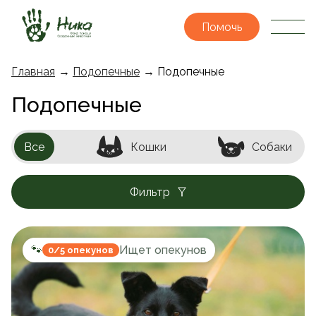
Помочь
Главная
→
Подопечные
→ Подопечные
Подопечные
Все
Кошки
Собаки
Фильтр
🐾
Ищет опекунов
0/5 опекунов