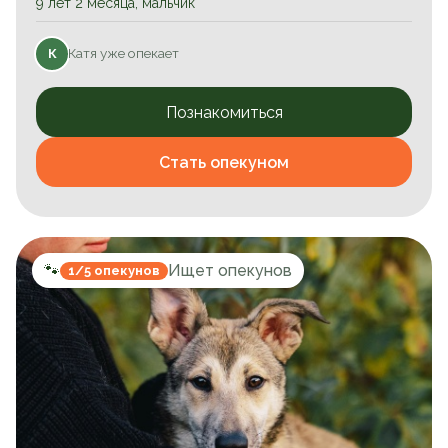
9 лет 2 месяца, мальчик
Катя уже опекает
К
Познакомиться
Стать опекуном
🐾
Ищет опекунов
1/5 опекунов