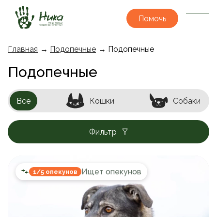
Помочь
Главная
→
Подопечные
→ Подопечные
Подопечные
Все
Кошки
Собаки
Фильтр
🐾
Ищет опекунов
1/5 опекунов