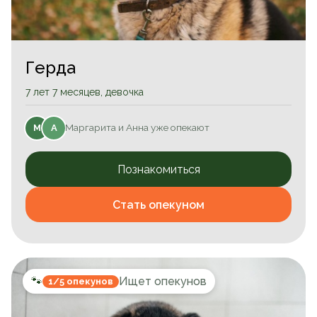
Герда
7 лет 7 месяцев, девочка
Маргарита и Анна уже опекают
М
А
Познакомиться
Стать опекуном
🐾
Ищет опекунов
1/5 опекунов