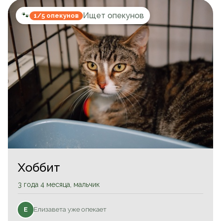
🐾
Ищет опекунов
1/5 опекунов
Хоббит
3 года 4 месяца, мальчик
Елизавета уже опекает
Е