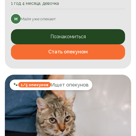
1 год 4 месяца, девочка
Майя уже опекает
М
Познакомиться
Стать опекуном
🐾
Ищет опекунов
1/5 опекунов