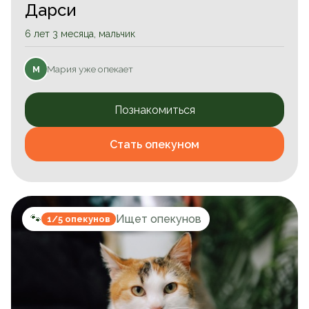
Дарси
6 лет 3 месяца, мальчик
Мария уже опекает
М
Познакомиться
Стать опекуном
🐾
Ищет опекунов
1/5 опекунов