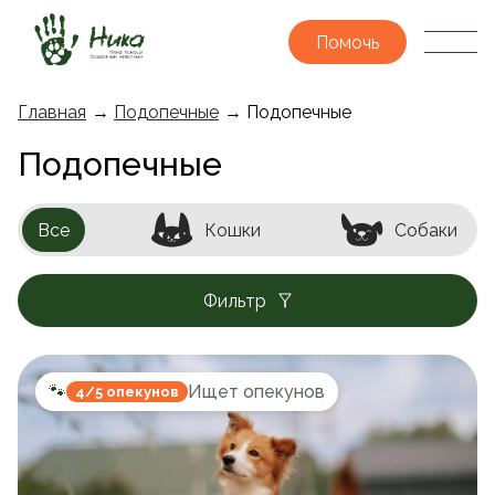
Помочь
Главная
→
Подопечные
→ Подопечные
Подопечные
Все
Кошки
Собаки
Фильтр
🐾
Ищет опекунов
4/5 опекунов