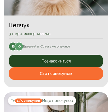
Кепчук
3 года 4 месяца, мальчик
Евгений и Юлия уже опекают
Е
Ю
Познакомиться
Стать опекуном
🐾
Ищет опекунов
1/5 опекунов