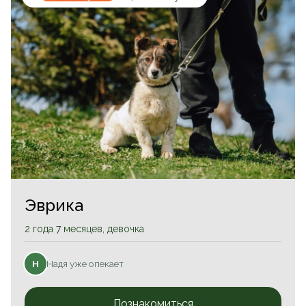
Эврика
2 года 7 месяцев, девочка
Надя уже опекает
Н
Познакомиться