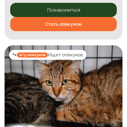
Познакомиться
Стать опекуном
🐾
Ищет опекунов
0/5 опекунов