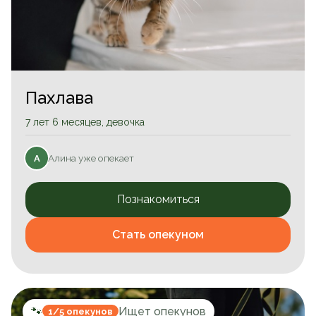
Пахлава
7 лет 6 месяцев, девочка
Алина уже опекает
А
Познакомиться
Стать опекуном
🐾
Ищет опекунов
1/5 опекунов