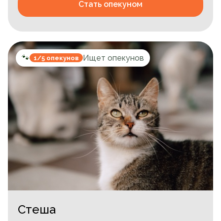
Стать опекуном
🐾
Ищет опекунов
1/5 опекунов
Стеша