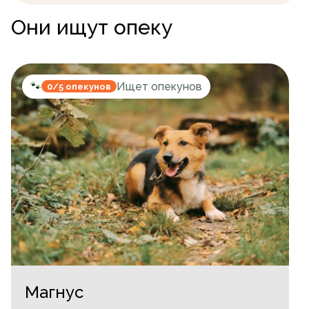
Они ищут опеку
🐾
Ищет опекунов
0/5 опекунов
Магнус