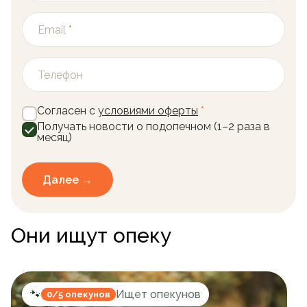
Email
*
Телефон
Согласен с
условиями оферты
*
Получать новости о подопечном (1–2 раза в
месяц)
Далее →
Они ищут опеку
🐾
Ищет опекунов
0/5 опекунов