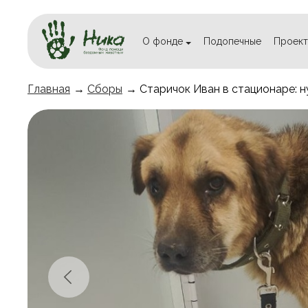
О фонде
Подопечные
Проект
Главная
→
Сборы
→ Старичок Иван в стационаре: 