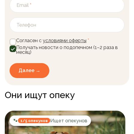
Email
*
Телефон
Согласен с
условиями оферты
*
Получать новости о подопечном (1–2 раза в
месяц)
Далее →
Они ищут опеку
🐾
Ищет опекунов
1/5 опекунов