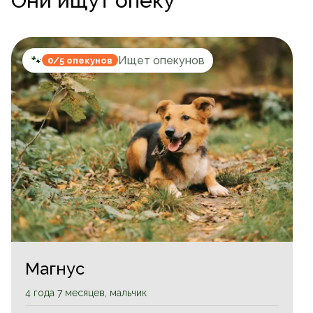
Они ищут опеку
🐾
Ищет опекунов
0/5 опекунов
Магнус
4 года 7 месяцев, мальчик