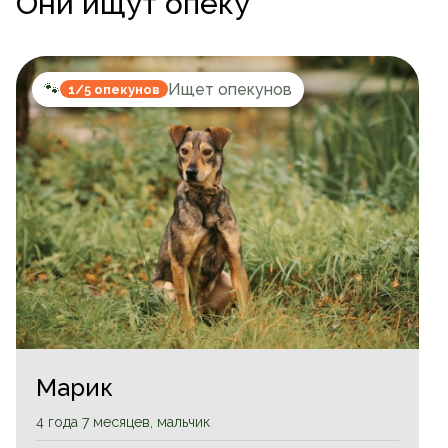
Они ищут опеку
🐾
Ищет опекунов
1/5 опекунов
Марик
4 года 7 месяцев, мальчик