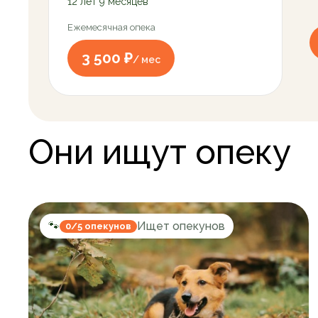
12 лет 9 месяцев
Ежемесячная опека
3 500 ₽
/ мес
Они ищут опеку
🐾
Ищет опекунов
0/5 опекунов