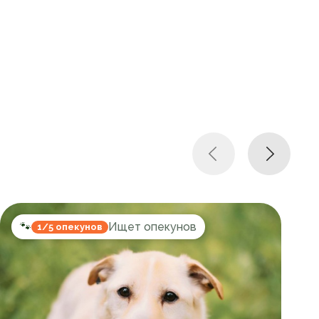
🐾
Ищет опекунов
1/5 опекунов