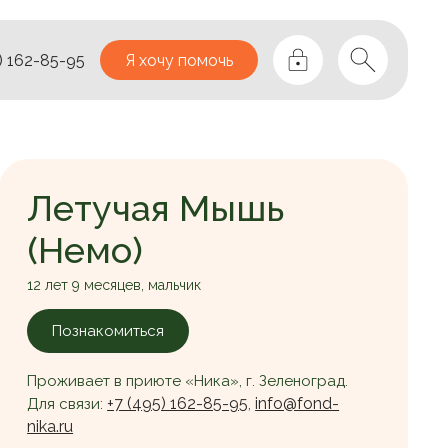
) 162-85-95
Я хочу помочь
Летучая Мышь
(Немо)
12 лет 9 месяцев, мальчик
Познакомиться
Проживает в приюте «Ника», г. Зеленоград.
+7 (495) 162-85-95
info@fond-
Для связи:
,
nika.ru