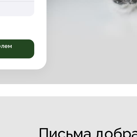
елем
Письма добр