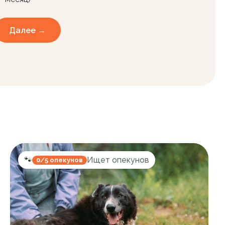
Далее →
🐾
Ищет опекунов
0/5 опекунов