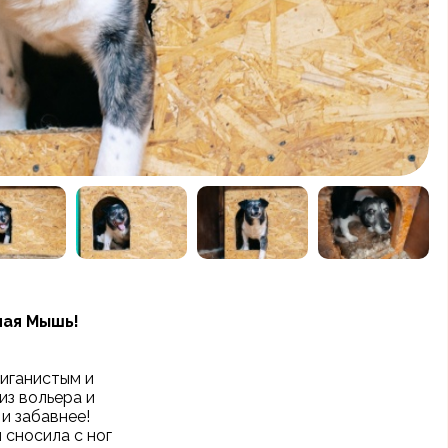
чая Мышь!
лиганистым и
из вольера и
и забавнее!
 сносила с ног