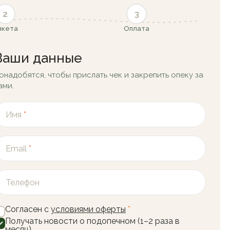
2
3
нкета
Оплата
Ваши данные
онадобятся, чтобы прислать чек и закрепить опеку за
ами.
Имя
*
Email
*
Телефон
Согласен с
условиями оферты
*
Получать новости о подопечном (1–2 раза в
месяц)