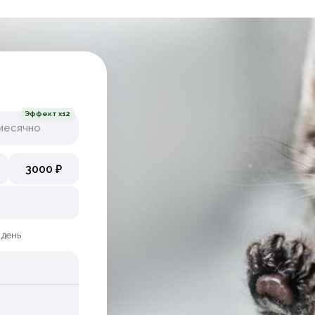
Эффект x12
месячно
3000 ₽
 день