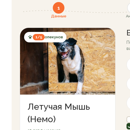
1
Данные
А
1/5
опекунов
П
в
Летучая Мышь
(Немо)