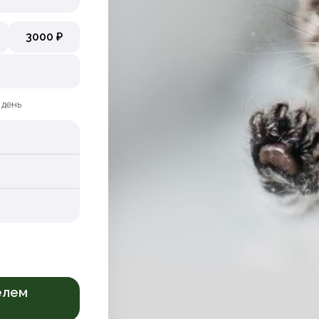
3000 ₽
 день
елем