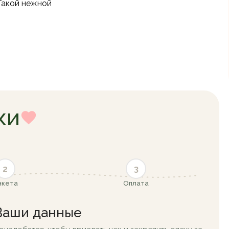
Такой нежной
ки
2
3
нкета
Оплата
Ваши данные