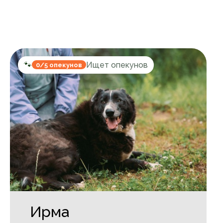
🐾
Ищет опекунов
0/5 опекунов
Ирма