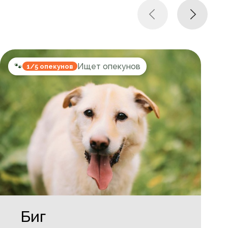
🐾
Ищет опекунов
1/5 опекунов
Биг