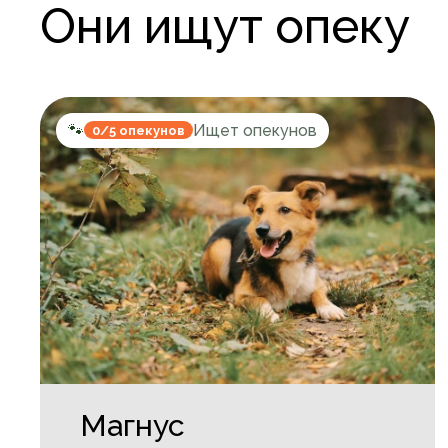
Они ищут опеку
🐾
Ищет опекунов
0/5 опекунов
Магнус