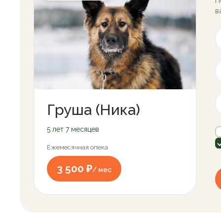
П
в
Груша (Ника)
5 лет 7 месяцев
Ежемесячная опека
3 500 ₽
/ мес