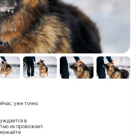
ейчас, уже точно
нуждается в
стью их провожает.
иезжайте