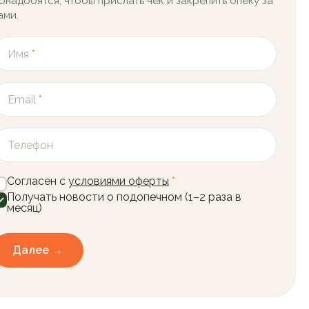
онадобятся, чтобы прислать чек и закрепить опеку за
ами.
Имя
*
Email
*
Телефон
Согласен с
условиями оферты
*
Получать новости о подопечном (1–2 раза в
месяц)
Далее →